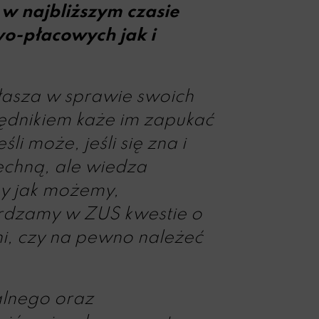
w najbliższym czasie
o-płacowych jak i
zgłasza w sprawie swoich
zędnikiem każe im zapukać
i może, jeśli się zna i
echną, ale wiedza
my jak możemy,
rdzamy w ZUS kwestie o
ni, czy na pewno należeć
alnego oraz