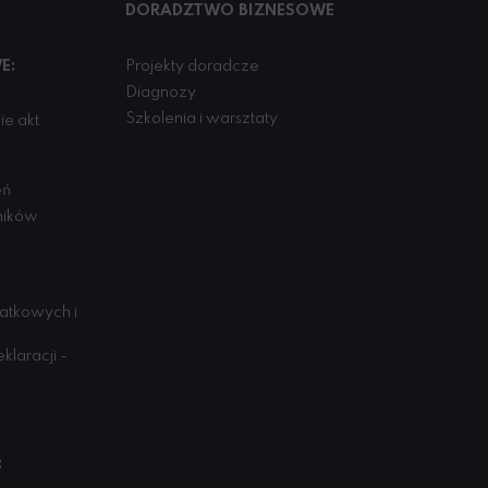
DORADZTWO BIZNESOWE
E:
Projekty doradcze
Diagnozy
Szkolenia i warsztaty
e akt
eń
ników
datkowych i
klaracji -
: