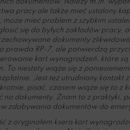
ch dokumentów. Należy m.in. wypełn
twa pracy ale także mieć ustalony kap
j, może mieć problem z szybkim ustale
sić się do byłych zakładów pracy, a jeś
przechowywane dokumenty zlikwidowa
co prawda RP-7, ale potwierdzą prz
serowanie kart wynagrodzeń, które są
. To niestety wiąże się z poniesienie
zpłatnie. Jest też utrudniony kontakt 
krotnie, pisać, czasem wiąże się to z 
ć na dokumenty. Znam to z praktyki, p
ków zdobywania dokumentów do emery
ć z oryginałem ksera kart wynagrodze