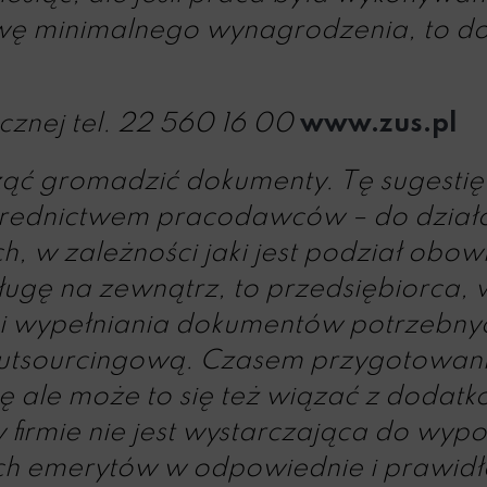
owę minimalnego wynagrodzenia, to do
cznej
tel. 22 560 16 00
www.zus.pl
ząć gromadzić dokumenty. Tę sugestię
ośrednictwem pracodawców – do dzia
, w zależności jaki jest podział obo
sługę na zewnątrz, to przedsiębiorca, w
nki wypełniania dokumentów potrzebny
utsourcingową. Czasem przygotowanie 
ę ale może to się też wiązać z dodat
firmie nie jest wystarczająca do wyp
ch emerytów w odpowiednie i prawid