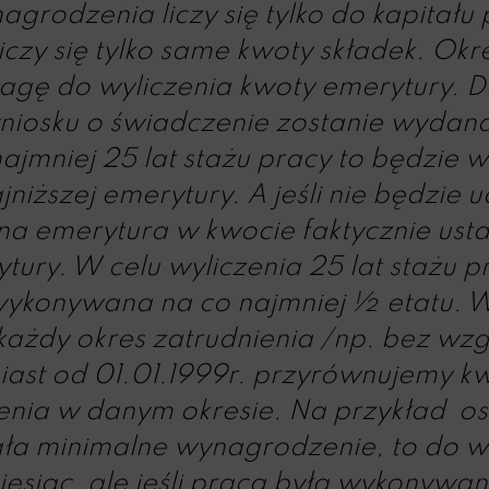
agrodzenia liczy się tylko do kapitału
liczy się tylko same kwoty składek. Ok
agę do wyliczenia kwoty emerytury. D
iosku o świadczenie zostanie wydana 
ajmniej 25 lat stażu pracy to będzie
jniższej emerytury. A jeśli nie będzi
na emerytura w kwocie faktycznie ust
tury. W celu wyliczenia 25 lat stażu 
wykonywana na co najmniej ½ etatu. W o
każdy okres zatrudnienia /np. bez wzgl
ast od 01.01.1999r. przyrównujemy 
nia w danym okresie. Na przykład os
ała minimalne wynagrodzenie, to do wyl
esiąc, ale jeśli praca była wykonywa