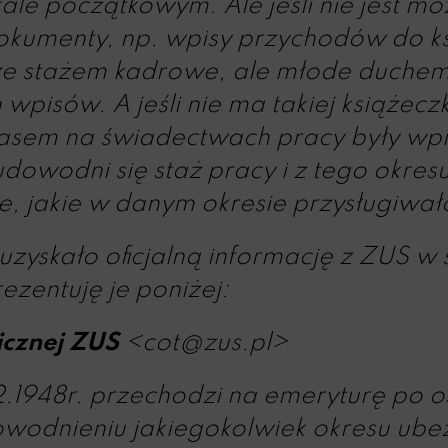
ale początkowym. Ale jeśli nie jest mo
okumenty, np. wpisy przychodów do ks
e stażem kadrowe, ale młode duchem (
 wpisów. A jeśli nie ma takiej książecz
asem na świadectwach pracy były wpis
 udowodni się staż pracy i z tego okres
, jakie w danym okresie przysługiwał
zyskało oficjalną informację z ZUS w
ezentuję je poniżej:
icznej ZUS
<cot@zus.pl>
.1948r. przechodzi na emeryturę po 
wodnieniu jakiegokolwiek okresu ubez