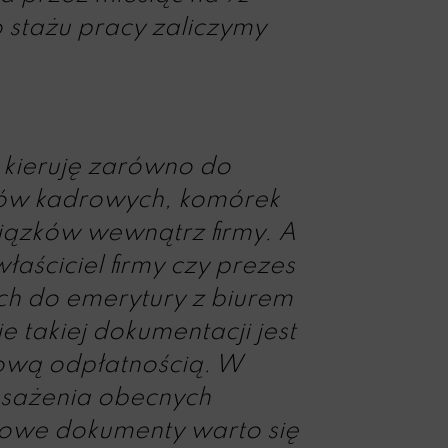
 stażu pracy zaliczymy
 kieruję zarówno do
łów kadrowych, komórek
wiązków wewnątrz firmy. A
łaściciel firmy czy prezes
ch do emerytury z biurem
takiej dokumentacji jest
kową odpłatnością. W
osażenia obecnych
łowe dokumenty warto się