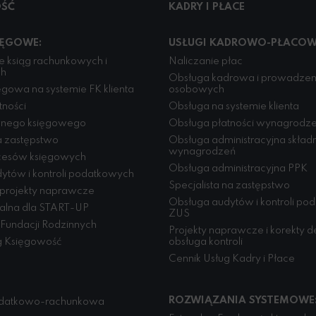
ŚĆ
KADRY I PŁACE
IĘGOWE:
USŁUGI KADROWO-PŁACOW
 ksiąg rachunkowych i
Naliczanie płac
ch
Obsługa kadrowa i prowadzeni
gowa na systemie FK klienta
osobowych
tności
Obsługa na systemie klienta
wnego księgowego
Obsługa płatności wynagrodz
 zastępstwo
Obsługa administracyjna skład
wynagrodzeń
cesów księgowych
Obsługa administracyjna PPK
ytów i kontroli podatkowych
Specjalista na zastępstwo
 projekty naprawcze
Obsługa audytów i kontroli po
jalna dla START-UP
ZUS
Fundacji Rodzinnych
Projekty naprawcze i korekty de
g Księgowość
obsługa kontroli
Cennik Usług Kadry i Płace
ROZWIĄZANIA SYSTEMOWE
datkowo-rachunkowa