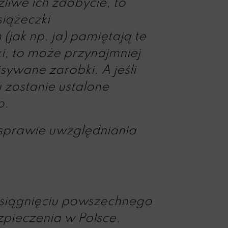
żliwe ich zdobycie, to
iążeczki
jak np. ja) pamiętają te
ki, to może przynajmniej
ywane zarobki. A jeśli
u zostanie ustalone
o.
 sprawie uwzględniania
osiągnięciu powszechnego
pieczenia w Polsce.