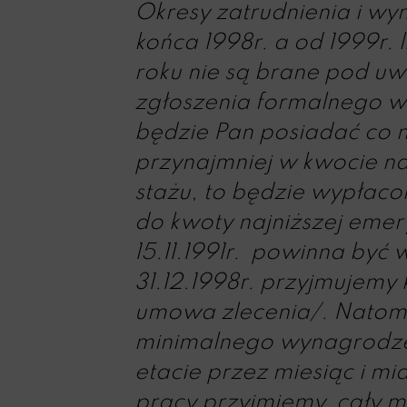
Okresy zatrudnienia i wyn
końca 1998r. a od 1999r. 
roku nie są brane pod uw
zgłoszenia formalnego wn
będzie Pan posiadać co n
przynajmniej w kwocie na
stażu, to będzie wypłaco
do kwoty najniższej emery
15.11.1991r. powinna być 
31.12.1998r. przyjmujemy 
umowa zlecenia/. Natomi
minimalnego wynagrodze
etacie przez miesiąc i mi
pracy przyjmiemy cały mi