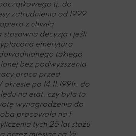
 początkowego tj. do
resy zatrudnienia od 1999
opiero z chwilą
stosowna decyzja i jeśli
 wypłacona emerytura
e udowodnionego takiego
alonej bez podwyższenia
pracy praca przed
kresie po 14.11.1991r. do
ędu na etat, czy była to
kwotę wynagrodzenia do
oba pracowała na 1
iczenia tych 25 lat stażu
na przez miesiąc na ½