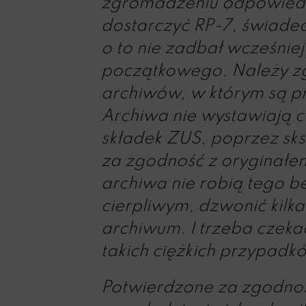
zgromadzeniu odpowiedni
dostarczyć RP-7, świadec
o to nie zadbał wcześnie
początkowego. Należy zgło
archiwów, w którym są 
Archiwa nie wystawiają 
składek ZUS, poprzez sk
za zgodność z oryginałem
archiwa nie robią tego be
cierpliwym, dzwonić kilka
archiwum. I trzeba czeka
takich ciężkich przypad
Potwierdzone za zgodnoś