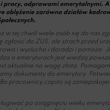
 pracy, odprawami emerytalnymi. A 
we oblężenie zarówno działów kadrow
połecznych.
uż w tej chwili wiele osób się do nas 
ię zgłosić do ZUS, ale strach przed ur
owa i wysłucha i doradzi i pomoże. Jeśl
iedza o emeryturach jest wiedzą powsz
jest aktualnie na wagę złota. Pomaga
my dokumenty do emerytury. Potwie
 Bo pracownicy często są zaniepokoje
sługiwać po osiągnięciu wieku emeryt