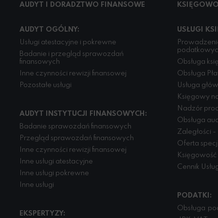
AUDYT I DORADZTWO FINANSOWE
KSIĘGOWO
AUDYT OGÓLNY:
USŁUGI KS
Usługi atestacyjne i pokrewne
Prowadzenie
podatkowy
Badanie i przegląd sprawozdań
finansowych
Obsługa księ
Inne czynności rewizji finansowej
Obsługa Pła
Pozostałe usługi
Usługa głó
Księgowy na
Nadzór pro
AUDYT INSTYTUCJI FINANSOWYCH:
Obsługa aud
Badanie sprawozdań finansowych
Zaległości -
Przegląd sprawozdań finansowych
Oferta spec
Inne czynności rewizji finansowej
Księgowość 
Inne usługi atestacyjne
Cennik Usłu
Inne usługi pokrewne
Inne usługi
PODATKI:
Obsługa po
EKSPERTYZY: