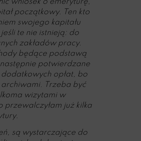
ić wniosek o emeryturę,
itał początkowy. Ten kto
niem swojego kapitału
li te nie istnieją: do
nych zakładów pracy.
ychody będące podstawą
 następnie potwierdzane
m dodatkowych opłat, bo
z archiwami. Trzeba być
kilkoma wizytami w
o przewalczyłam już kilka
tury.
ń, są wystarczające do