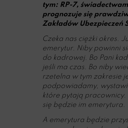
tym: RP-7, świadectwami
prognozuje się prawdzi
Zakładów Ubezpieczeń S
Czeka nas ciężki okres. J
emerytur. Niby powinni s
do kadrowej. Bo Pani kadr
jeśli ma czas. Bo niby w
rzetelna w tym zakresie 
podpowiadamy, wystawia
które pytają pracownicy.
się będzie im emerytura.
A emerytura będzie przy