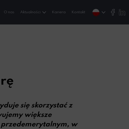
O nas
Aktualności
Kariera
Kontakt
rę
uje się skorzystać z
rwujemy większe
 przedemerytalnym, w