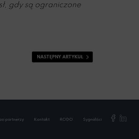
sł, gdy są ograniczone
NASTĘPNY ARTYKUŁ
si partnerzy
Kontakt
RODO
Sygnaliści