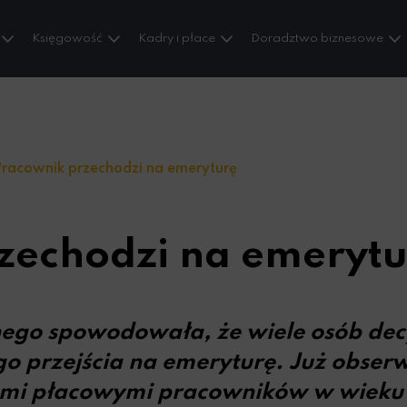
Księgowość
Kadry i płace
Doradztwo biznesowe
racownik przechodzi na emeryturę
zechodzi na emerytu
go spowodowała, że wiele osób decyd
go przejścia na emeryturę. Już obse
ami płacowymi pracowników w wieku