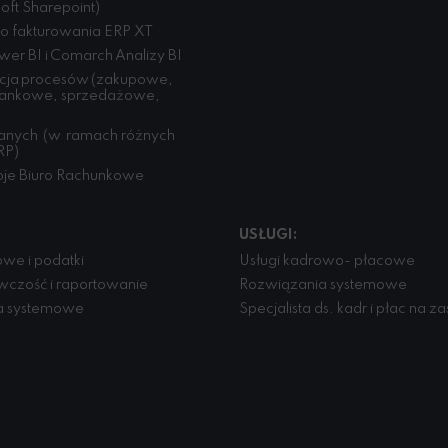
oft Sharepoint)
o fakturowania ERP XT
wer BI i Comarch Analizy BI
cja procesów (zakupowe,
bankowe, sprzedażowe,
danych (w ramach różnych
RP)
je Biuro Rachunkowe
USŁUGI:
owe i podatki
Usługi kadrowo- płacowe
czość i raportowanie
Rozwiązania systemowe
a systemowe
Specjalista ds. kadr i płac na z