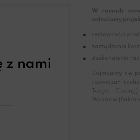
W ramach consu
wdrażamy projekt
rentowności produ
zarządzania kosz
doskonalenia rac
ę z nami
Zajmujemy się p
rozwiązań rachun
Target Costing
Wyników (Balance