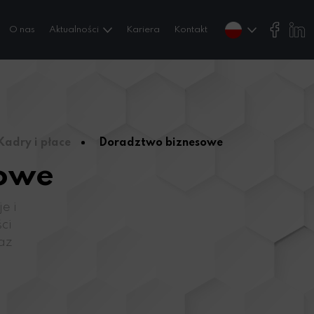
O nas
Aktualności
Kariera
Kontakt
Kadry i płace
Doradztwo biznesowe
sowe
e i
ci
raz