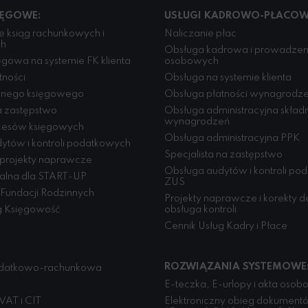
IĘGOWE:
USŁUGI KADROWO-PŁACOW
 ksiąg rachunkowych i
Naliczanie płac
ch
Obsługa kadrowa i prowadzeni
gowa na systemie FK klienta
osobowych
tności
Obsługa na systemie klienta
wnego księgowego
Obsługa płatności wynagrodz
 zastępstwo
Obsługa administracyjna skład
wynagrodzeń
cesów księgowych
Obsługa administracyjna PPK
ytów i kontroli podatkowych
Specjalista na zastępstwo
 projekty naprawcze
Obsługa audytów i kontroli po
jalna dla START-UP
ZUS
Fundacji Rodzinnych
Projekty naprawcze i korekty de
g Księgowość
obsługa kontroli
Cennik Usług Kadry i Płace
ROZWIĄZANIA SYSTEMOWE
datkowo-rachunkowa
E-teczka, E-urlopy i akta oso
VAT i CIT
Elektroniczny obieg dokument