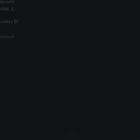
epoint)
HRM, E-
nalizy BI
różnych