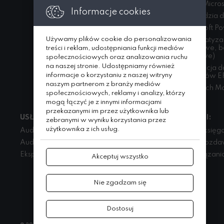
DMS, Micros
Informacje cookies
Narzędzia d
Microsoft Po
Używamy plików cookie do personalizowania
Automatyza
kosztowe, 
treści i reklam, udostępniania funkcji mediów
płacowe)
społecznościowych oraz analizowania ruchu
na naszej stronie. Udostępniamy również
Integracja 
informacje o korzystaniu z naszej witryny
systemów E
naszym partnerom z branży mediów
Comarch Mo
społecznościowych, reklamy i analizy, którzy
mogą łączyć je z innymi informacjami
przekazanymi im przez użytkownika lub
USŁUGI:
USŁUGI:
zebranymi w wyniku korzystania przez
użytkownika z ich usług.
Audyt ogólny
Usługi księg
Audyt instytucji finansowych
Sprawozdaw
Ekspertyzy
Rozwiązani
Akceptuj wszystko
Nie zgadzam się
Dostosuj