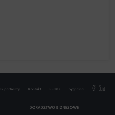
si partnerzy
Kontakt
RODO
Sygnaliści
DORADZTWO BIZNESOWE