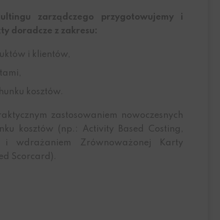
ltingu zarządczego przygotowujemy i
y doradcze z zakresu:
któw i klientów,
tami,
hunku kosztów.
raktycznym zastosowaniem nowoczesnych
ku kosztów (np.: Activity Based Costing,
) i wdrażaniem Zrównoważonej Karty
d Scorcard).