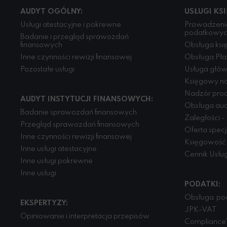
AUDYT OGÓLNY:
USŁUGI KS
Usługi atestacyjne i pokrewne
Prowadzenie
podatkowy
Badanie i przegląd sprawozdań
finansowych
Obsługa księ
Inne czynności rewizji finansowej
Obsługa Pła
Pozostałe usługi
Usługa głó
Księgowy na
Nadzór pro
AUDYT INSTYTUCJI FINANSOWYCH:
Obsługa aud
Badanie sprawozdań finansowych
Zaległości -
Przegląd sprawozdań finansowych
Oferta spec
Inne czynności rewizji finansowej
Księgowość 
Inne usługi atestacyjne
Cennik Usłu
Inne usługi pokrewne
Inne usługi
PODATKI:
Obsługa po
EKSPERTYZY:
JPK-VAT
Opiniowanie i interpretacja przepisów
Compliance 