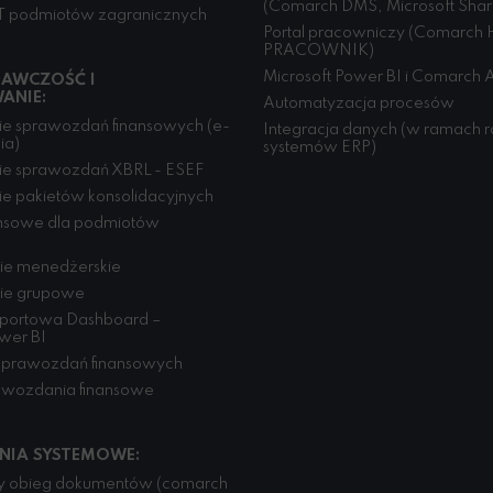
(Comarch DMS, Microsoft Shar
T podmiotów zagranicznych
Portal pracowniczy (Comarch 
PRACOWNIK)
Microsoft Power BI i Comarch A
AWCZOŚĆ I
ANIE:
Automatyzacja procesów
e sprawozdań finansowych (e-
Integracja danych (w ramach 
ia)
systemów ERP)
ie sprawozdań XBRL - ESEF
e pakietów konsolidacyjnych
ansowe dla podmiotów
ie menedżerskie
ie grupowe
aportowa Dashboard –
ower BI
sprawozdań finansowych
awozdania finansowe
NIA SYSTEMOWE:
ny obieg dokumentów (comarch