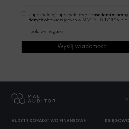
Zapoznałam/zapoznałem się z
zasadami ochrony
danych
obowiązujących w MAC AUDITOR Sp. z o.
*pola wymagane
Wyślij wiadomość
O 
AUDYT I DORADZTWO FINANSOWE
KSIĘGOWO