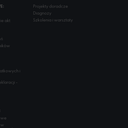
E:
Projekty doradcze
Diagnozy
Szkolenia i warsztaty
e akt
eń
ników
datkowych i
klaracji -
:
bowe
ów