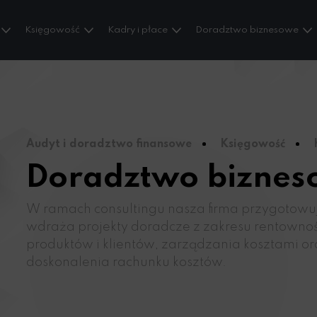
Księgowość
Kadry i płace
Doradztwo biznesowe
Audyt i doradztwo finansowe
Księgowość
Doradztwo bizne
W ramach consultingu nasza firma przygotowuj
wdraża projekty doradcze z zakresu rentownoś
produktów i klientów, zarządzania kosztami o
doskonalenia rachunku kosztów.