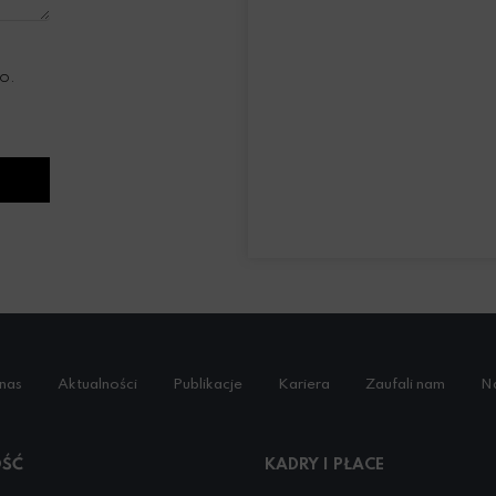
o.
nas
Aktualności
Publikacje
Kariera
Zaufali nam
Na
ŚĆ
KADRY I PŁACE