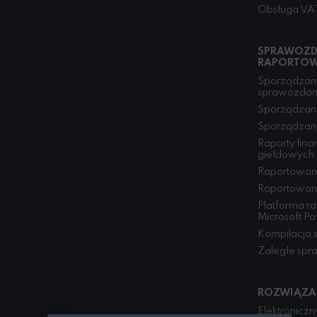
Obsługa VA
SPRAWOZD
RAPORTOW
Sporządzani
sprawozdan
Sporządzan
Sporządzani
Raporty fin
giełdowych
Raportowan
Raportowan
Platforma r
Microsoft P
Kompilacja 
Zaległe spr
ROZWIĄZA
Elektronicz