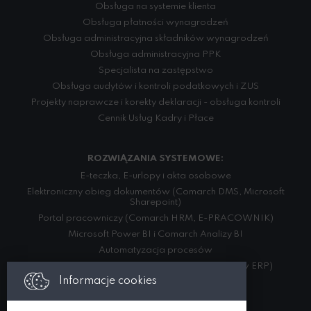
Obsługa na systemie klienta
Obsługa płatności wynagrodzeń
Obsługa administracyjna składników wynagrodzeń
Obsługa administracyjna PPK
Specjalista na zastępstwo
Obsługa audytów i kontroli podatkowych i ZUS
Projekty naprawcze i korekty deklaracji - obsługa kontroli
Cennik Usług Kadry i Płace
ROZWIĄZANIA SYSTEMOWE:
E-teczka, E-urlopy i akta osobowe
Elektroniczny obieg dokumentów (Comarch DMS, Microsoft
Sharepoint)
Portal pracowniczy (Comarch HRM, E-PRACOWNIK)
Microsoft Power BI i Comarch Analizy BI
Automatyzacja procesów
Integracja danych (w ramach różnych systemów ERP)
Informacje cookies
USŁUGI: