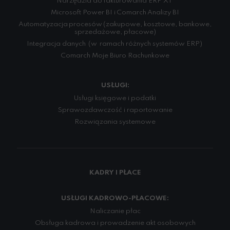
Narzędzia do fakturowania ERP XT
Microsoft Power BI i Comarch Analizy BI
Automatyzacja procesów (zakupowe, kosztowe, bankowe,
sprzedażowe, płacowe)
Integracja danych (w ramach różnych systemów ERP)
Comarch Moje Biuro Rachunkowe
USŁUGI:
Usługi księgowe i podatki
Sprawozdawczość i raportowanie
Rozwiązania systemowe
KADRY I PŁACE
USŁUGI KADROWO-PŁACOWE:
Naliczanie płac
Obsługa kadrowa i prowadzenie akt osobowych