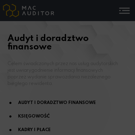
Audyt i doradztwo
finansowe
Celem świadczonych przez nas usług audytorskich
jest uwiarygodnienie informacji finansowych
poprzez wydanie sprawozdania niezależnego
biegłego rewidenta.
AUDYT I DORADZTWO FINANSOWE
KSIĘGOWOŚĆ
KADRY I PŁACE