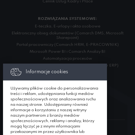
Cennik Usług Kadry i Płace
ROZWIĄZANIA SYSTEMOWE:
E-teczka, E-urlopy i akta osobowe
Elektroniczny obieg dokumentów (Comarch DMS, Microsoft
Sharepoint)
Portal pracowniczy (Comarch HRM, E-PRACOWNIK)
Microsoft Power BI i Comarch Analizy BI
Automatyzacja procesów
Integracja danych (w ramach różnych systemów ERP)
Informacje cookies
USŁUGI:
Używamy plików cookie do personalizowania
Usługi kadrowo- płacowe
treści i reklam, udostępniania funkcji mediów
Rozwiązania systemowe
społecznościowych oraz analizowania ruchu
Specjalista ds. kadr i płac na zastępstwo
na naszej stronie. Udostępniamy również
informacje o korzystaniu z naszej witryny
naszym partnerom z branży mediów
społecznościowych, reklamy i analizy, którzy
mogą łączyć je z innymi informacjami
przekazanymi im przez użytkownika lub
DORADZTWO BIZNESOWE