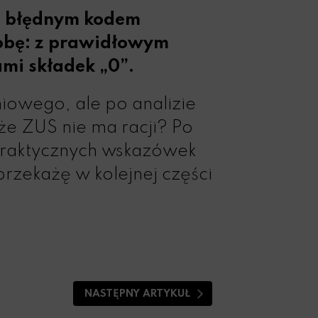
 z błędnym kodem
sobę: z prawidłowym
mi składek „0”.
niowego, ale po analizie
że ZUS nie ma racji? Po
 praktycznych wskazówek
zekażę w kolejnej części
NASTĘPNY ARTYKUŁ