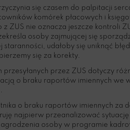
rzyczynia się czasem do palpitacji ser
acowników komórek płacowych i księgo
 ZUS nie oznacza jeszcze kontroli ZUS
rzekreśla osoby zajmującej się sporząd
 staranności, udałoby się uniknąć błę
 bierzemy się za korekty.
 przesyłanych przez ZUS dotyczy róż
rmacją o braku raportów imiennych we
.
atnika o braku raportów imiennych za d
uję najpierw przeanalizować sytuację
 wynagrodzenia osoby w programie kad