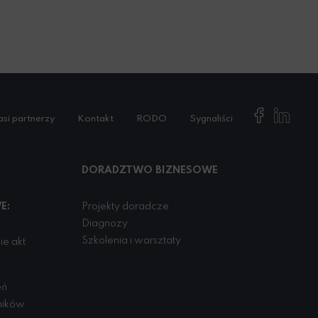
si partnerzy
Kontakt
RODO
Sygnaliści
DORADZTWO BIZNESOWE
E:
Projekty doradcze
Diagnozy
Szkolenia i warsztaty
e akt
eń
ników