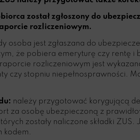
US należy przygotować także korektę
obiorca został zgłoszony do ubezpiec
aporcie rozliczeniowym.
y osoba jest zgłaszana do ubezpiecz
tym, że pobiera emeryturę czy rentę i b
 raporcie rozliczeniowym jest wykaza
nty czy stopniu niepełnosprawności. Mo
du:
należy przygotować korygującą dek
port za osobę ubezpieczoną z prawid
tórych zostały naliczone składki ZUS.
m kodem.