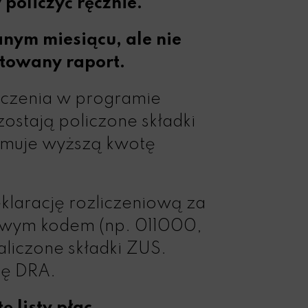
 policzyć ręcznie.
nym miesiącu, ale nie
gotowany raport.
eczenia w programie
ostają policzone składki
rzymuje wyższą kwotę
larację rozliczeniową za
łowym kodem (np. 011000,
liczone składki ZUS.
cję DRA.