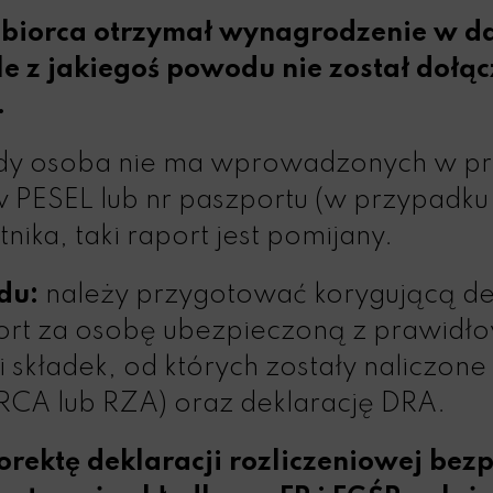
obiorca otrzymał wynagrodzenie w da
le z jakiegoś powodu nie został dołąc
.
y osoba nie ma wprowadzonych w p
w PESEL lub nr paszportu (w przypadk
ika, taki raport jest pomijany.
du:
należy przygotować korygującą dek
port za osobę ubezpieczoną z prawid
składek, od których zostały naliczone
(RCA lub RZA) oraz deklarację DRA.
rektę deklaracji rozliczeniowej bez