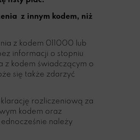
 listy płac.
zenia z innym kodem, niż
enia z kodem 011000 lub
ez informacji o stopniu
na z kodem świadczącym o
że się także zdarzyć
larację rozliczeniową za
łowym kodem oraz
 Jednocześnie należy