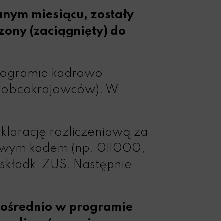
nym miesiącu, zostały
zony (zaciągnięty) do
rogramie kadrowo-
u obcokrajowców). W
larację rozliczeniową za
łowym kodem (np. 011000,
 składki ZUS. Następnie
pośrednio w programie