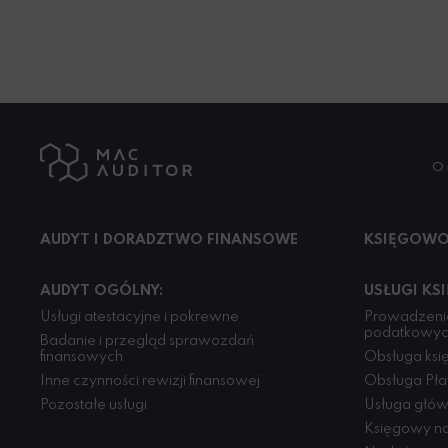
O 
AUDYT I DORADZTWO FINANSOWE
KSIĘGOWO
AUDYT OGÓLNY:
USŁUGI KS
Usługi atestacyjne i pokrewne
Prowadzenie
podatkowy
Badanie i przegląd sprawozdań
finansowych
Obsługa księ
Inne czynności rewizji finansowej
Obsługa Pła
Pozostałe usługi
Usługa głó
Księgowy na