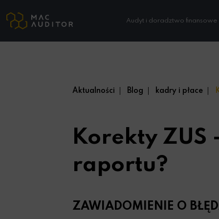
Audyt i doradztwo finansowe
Aktualności
Blog
kadry i płace
K
Korekty ZUS 
raportu?
ZAWIADOMIENIE O BŁĘ