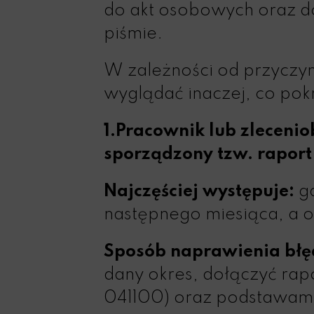
do akt osobowych oraz d
piśmie.
W zależności od przyczyn
wyglądać inaczej, co pok
1.Pracownik lub zlecenio
sporządzony tzw. raport
Najczęściej występuje:
gd
następnego miesiąca, a 
Sposób naprawienia błę
dany okres, dołączyć ra
041100) oraz podstawami 