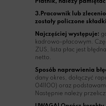
Płatnik, należy pamiętać 
3.Pracownik lub zleceni
zostały policzone składk
Najczęściej występuje:
gd
kadrowo-płacowym. Często
ZUS, lista płac jest błęd
netto.
Sposób naprawienia błę
dany okres, dołączyć ra
041100) oraz podstawami 
Następnie należy przelic