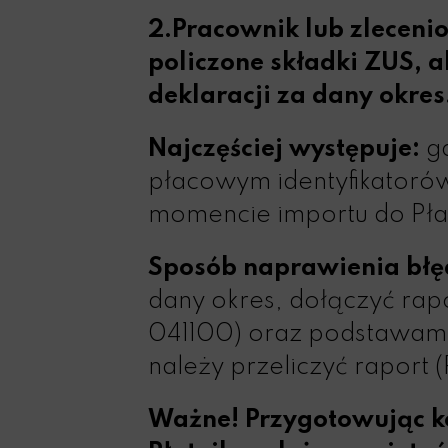
2.Pracownik lub zleceni
policzone składki ZUS, a
deklaracji za dany okres
Najczęściej występuje:
gd
płacowym identyfikatoró
momencie importu do Płatn
Sposób naprawienia błę
dany okres, dołączyć ra
041100) oraz podstawami 
należy przeliczyć raport 
Ważne! Przygotowując ko