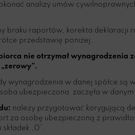
okonać analizy umów cywilnoprawnyc
y braku raportów, korekta deklaracji r
rótce przedstawię poniżej.
biorca nie otrzymał wynagrodzenia za
 „zerowy”.
y wynagrodzenia w danej spółce są w
osoba ubezpieczona zaczęła w danym 
du:
należy przygotować korygującą dek
port za osobę ubezpieczoną z prawid
składek „0”.