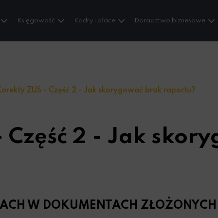
Księgowość
Kadry i płace
Doradztwo biznesowe
orekty ZUS - Część 2 - Jak skorygować brak raportu?
- Część 2 - Jak skor
DACH W DOKUMENTACH ZŁOŻONYCH