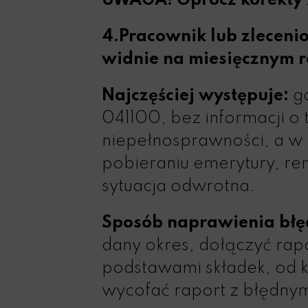
UWAGA! Oprócz korekty Z
4.Pracownik lub zleceni
widnie na miesięcznym r
Najczęściej występuje:
gd
041100, bez informacji o 
niepełnosprawności, a w
pobieraniu emerytury, re
sytuacja odwrotna.
Sposób naprawienia błę
dany okres, dołączyć ra
podstawami składek, od k
wycofać raport z błędny