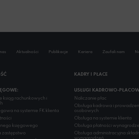
nas
Aktualności
Publikacje
Kariera
Zaufali nam
Na
ŚĆ
KADRY I PŁACE
IĘGOWE:
USŁUGI KADROWO-PŁACOW
 ksiąg rachunkowych i
Naliczanie płac
ch
Obsługa kadrowa i prowadzeni
gowa na systemie FK klienta
osobowych
tności
Obsługa na systemie klienta
wnego księgowego
Obsługa płatności wynagrodz
 zastępstwo
Obsługa administracyjna skład
wynagrodzeń