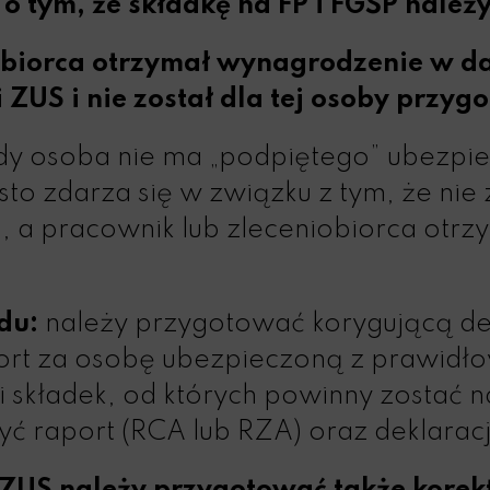
o tym, że składkę na FP i FGŚP należy
obiorca otrzymał wynagrodzenie w da
i ZUS i nie został dla tej osoby przy
y osoba nie ma „podpiętego” ubezpi
 zdarza się w związku z tym, że nie z
na, a pracownik lub zleceniobiorca ot
du:
należy przygotować korygującą dek
port za osobę ubezpieczoną z prawid
składek, od których powinny zostać na
zyć raport (RCA lub RZA) oraz deklara