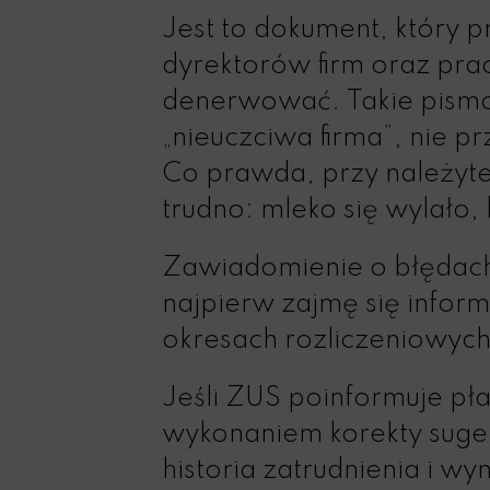
Jest to dokument, który p
dyrektorów firm oraz pr
denerwować. Takie pismo z
„nieuczciwa firma”, nie p
Co prawda, przy należytej
trudno: mleko się wylało,
Zawiadomienie o błędach
najpierw zajmę się info
okresach rozliczeniowych
Jeśli ZUS poinformuje pł
wykonaniem korekty suger
historia zatrudnienia i