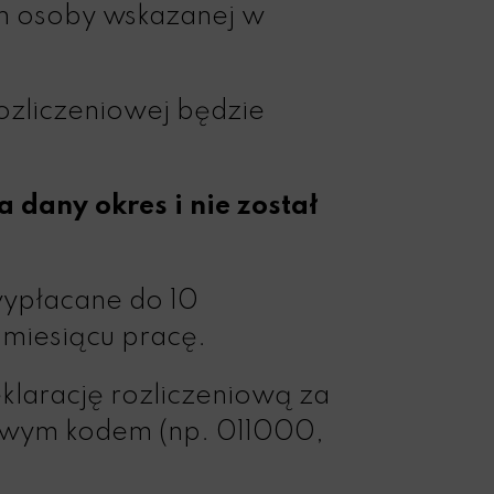
h osoby wskazanej w
ozliczeniowej będzie
 dany okres i nie został
ypłacane do 10
miesiącu pracę.
larację rozliczeniową za
łowym kodem (np. 011000,