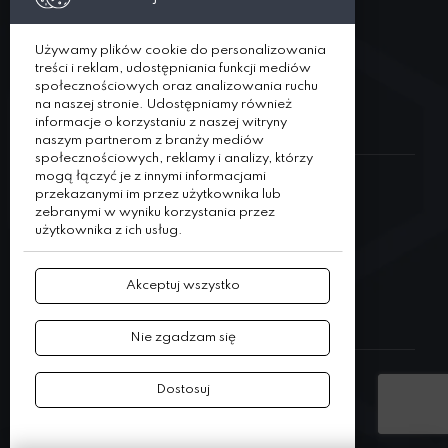
USŁUGI:
Używamy plików cookie do personalizowania
Usługi kadrowo- płacowe
treści i reklam, udostępniania funkcji mediów
Rozwiązania systemowe
społecznościowych oraz analizowania ruchu
Specjalista ds. kadr i płac na zastępstwo
na naszej stronie. Udostępniamy również
informacje o korzystaniu z naszej witryny
naszym partnerom z branży mediów
społecznościowych, reklamy i analizy, którzy
mogą łączyć je z innymi informacjami
przekazanymi im przez użytkownika lub
DORADZTWO BIZNESOWE
zebranymi w wyniku korzystania przez
użytkownika z ich usług.
Projekty doradcze
Diagnozy
Akceptuj wszystko
Szkolenia i warsztaty
Nie zgadzam się
© 2020 MAC Auditor
- wszelkie prawa zastrzeżone.
Dostosuj
Projekt i realizacja:
LA