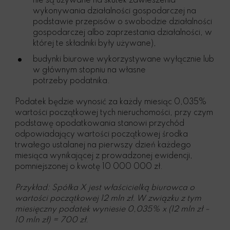
nie są używane na skutek zawieszenia
wykonywania działalności gospodarczej na
podstawie przepisów o swobodzie działalności
gospodarczej albo zaprzestania działalności, w
której te składniki były używane),
budynki biurowe wykorzystywane wyłącznie lub
w głównym stopniu na własne
potrzeby
podatnika.
Podatek będzie wynosić za każdy miesiąc 0,035%
wartości początkowej tych nieruchomości, przy czym
podstawę opodatkowania stanowi przychód
odpowiadający wartości początkowej środka
trwałego ustalanej na pierwszy dzień każdego
miesiąca wynikającej z prowadzonej ewidencji,
pomniejszonej o kwotę 10 000 000 zł.
Przykład: Spółka X jest właścicielką biurowca o
wartości początkowej 12 mln zł. W związku z tym
miesięczny podatek wyniesie 0,035% x (12 mln zł –
10 mln zł) = 700 zł.