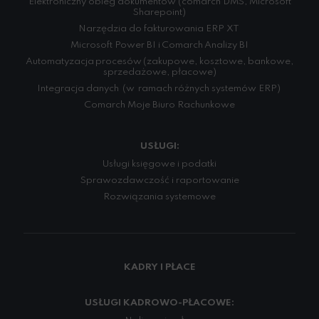
Elektroniczny obieg dokumentów (comarch DMS, Microsoft
Sharepoint)
Narzędzia do fakturowania ERP XT
Microsoft Power BI i Comarch Analizy BI
Automatyzacja procesów (zakupowe, kosztowe, bankowe,
sprzedażowe, płacowe)
Integracja danych (w ramach różnych systemów ERP)
Comarch Moje Biuro Rachunkowe
USŁUGI:
Usługi księgowe i podatki
Sprawozdawczość i raportowanie
Rozwiązania systemowe
KADRY I PŁACE
USŁUGI KADROWO-PŁACOWE: