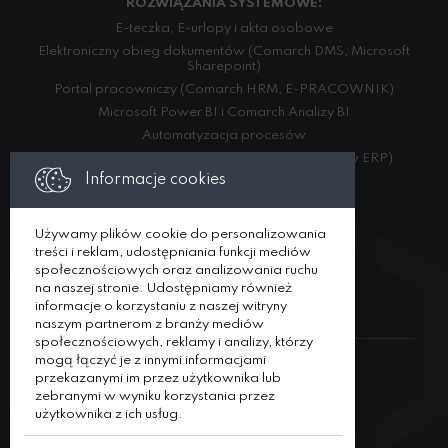
ROZWIĄZANIA SYSTEMOWE:
E-teczka, E-urlopy i akta osobowe
Elektroniczny obieg dokumentów (Comarch DMS, Microsoft
Sharepoint)
Portal pracowniczy (Comarch HRM, E-PRACOWNIK)
Microsoft Power BI i Comarch Analizy BI
Automatyzacja procesów
Integracja danych (w ramach różnych systemów ERP)
Informacje cookies
USŁUGI:
Używamy plików cookie do personalizowania
Usługi kadrowo- płacowe
treści i reklam, udostępniania funkcji mediów
Rozwiązania systemowe
społecznościowych oraz analizowania ruchu
Specjalista ds. kadr i płac na zastępstwo
na naszej stronie. Udostępniamy również
informacje o korzystaniu z naszej witryny
naszym partnerom z branży mediów
społecznościowych, reklamy i analizy, którzy
mogą łączyć je z innymi informacjami
przekazanymi im przez użytkownika lub
DORADZTWO BIZNESOWE
zebranymi w wyniku korzystania przez
użytkownika z ich usług.
Projekty doradcze