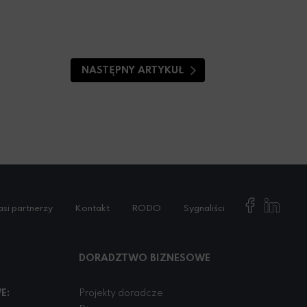
NASTĘPNY ARTYKUŁ
si partnerzy
Kontakt
RODO
Sygnaliści
DORADZTWO BIZNESOWE
E:
Projekty doradcze