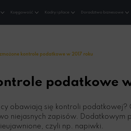
Księgowość
Kadry i płace
Doradztwo biznesowe
możone kontrole podatkowe w 2017 roku
ntrole podatkowe w
nicy obawiają się kontroli podatkowej?
wo niejasnych zapisów. Dodatkowym 
eujawnione, czyli np. napiwki.