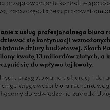
i na przeprowadzenie kontroli w sposó
wa, zaoszczędzi stresu pracownikom o
anie z usług profesjonalnego biura
ziewać się kontynuacji wzmożonych k
u łatanie dziury budżetowej. Skarb 
silony kwotą 13 miliardów złotych, a
czynić się do wpływu tej kwoty.
lnych, przygotowanie deklaracji i do
rcingu księgowości biura rachunkoweg
achęcamy do odwiedzenia zakładki
Usłu