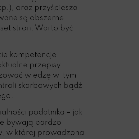
tp.), oraz przyśpiesza
owane są obszerne
set stron. Warto być
kie kompetencje
ktualne przepisy
lizować wiedzę w tym
ntroli skarbowych bądź
ego.
alności podatnika – jak
le bywają bardzo
my, w której prowadzona