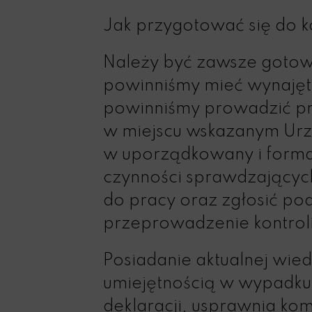
Jak przygotować się do k
Należy być zawsze gotowym
powinniśmy mieć wynajęty,
powinniśmy prowadzić pr
w miejscu wskazanym Ur
w uporządkowany i forma
czynności sprawdzających
do pracy oraz zgłosić po
przeprowadzenie kontroli
Posiadanie aktualnej wie
umiejętnością w wypadku 
deklaracji, usprawnia ko