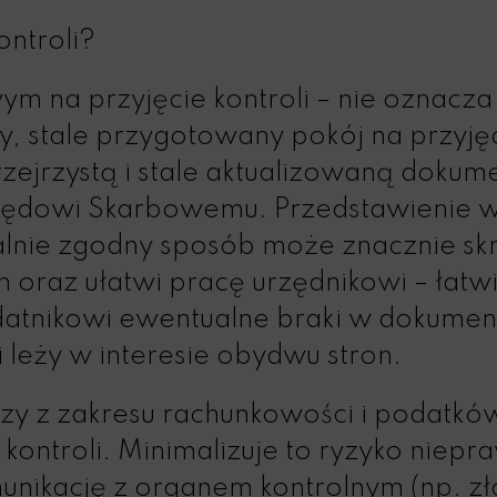
ontroli?
 na przyjęcie kontroli – nie oznacza t
 stale przygotowany pokój na przyjęci
zejrzystą i stale aktualizowaną doku
zędowi Skarbowemu. Przedstawienie
lnie zgodny sposób może znacznie skr
 oraz ułatwi pracę urzędnikowi – łatwi
datnikowi ewentualne braki w dokumen
 leży w interesie obydwu stron.
dzy z zakresu rachunkowości i podatkó
kontroli. Minimalizuje to ryzyko niepr
munikację z organem kontrolnym (np. z