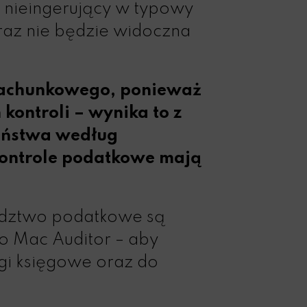
b nieingerujący w typowy
raz nie będzie widoczna
 rachunkowego, ponieważ
ontroli – wynika to z
Państwa według
 kontrole podatkowe mają
radztwo podatkowe są
o Mac Auditor – aby
gi księgowe
oraz do