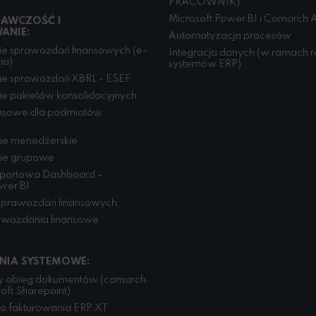
PRACOWNIK)
Microsoft Power BI i Comarch A
AWCZOŚĆ I
ANIE:
Automatyzacja procesów
e sprawozdań finansowych (e-
Integracja danych (w ramach 
ia)
systemów ERP)
ie sprawozdań XBRL - ESEF
e pakietów konsolidacyjnych
ansowe dla podmiotów
ie menedżerskie
ie grupowe
aportowa Dashboard –
ower BI
sprawozdań finansowych
awozdania finansowe
NIA SYSTEMOWE:
ny obieg dokumentów (comarch
oft Sharepoint)
o fakturowania ERP XT