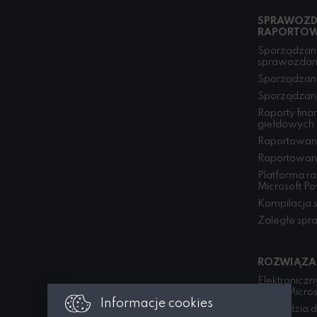
SPRAWOZD
RAPORTOW
Sporządzani
sprawozdan
Sporządzan
Sporządzani
Raporty fin
giełdowych
Raportowan
Raportowan
Platforma r
Microsoft P
Kompilacja 
Zaległe spr
ROZWIĄZA
Elektronicz
DMS, Micros
Informacje cookies
Narzędzia d