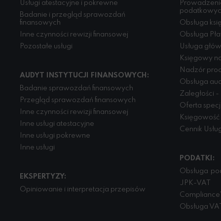
Usługi atestacyjne i pokrewne
Prowadzenie
podatkowy
Badanie i przegląd sprawozdań
finansowych
Obsługa księ
Inne czynności rewizji finansowej
Obsługa Pła
Pozostałe usługi
Usługa głó
Księgowy na
Nadzór pro
AUDYT INSTYTUCJI FINANSOWYCH:
Obsługa aud
Badanie sprawozdań finansowych
Zaległości -
Przegląd sprawozdań finansowych
Oferta spec
Inne czynności rewizji finansowej
Księgowość 
Inne usługi atestacyjne
Cennik Usłu
Inne usługi pokrewne
Inne usługi
PODATKI:
Obsługa po
EKSPERTYZY:
JPK-VAT
Opiniowanie i interpretacja przepisów
Compliance 
Obsługa VA