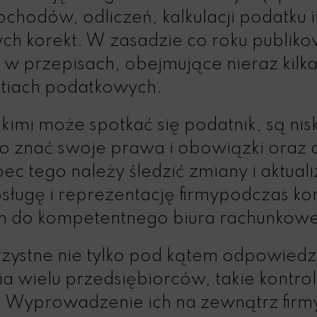
ochodów, odliczeń, kalkulacji podatku i
h korekt. W zasadzie co roku publik
w przepisach, obejmujące nieraz kilka
tiach podatkowych.
imi może spotkać się podatnik, są nis
o znać swoje prawa i obowiązki oraz a
 tego należy śledzić zmiany i aktua
bsługę i reprezentację firmypodczas ko
h do kompetentnego biura rachunkow
rzystne nie tylko pod kątem odpowiedzi
 wielu przedsiębiorców, takie kontro
e. Wyprowadzenie ich na zewnątrz fir