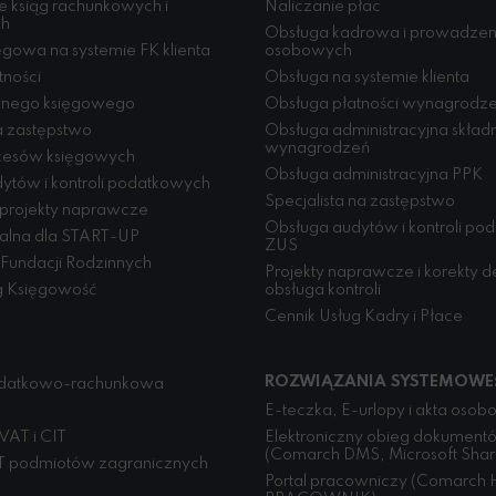
 ksiąg rachunkowych i
Naliczanie płac
ch
Obsługa kadrowa i prowadzeni
gowa na systemie FK klienta
osobowych
tności
Obsługa na systemie klienta
wnego księgowego
Obsługa płatności wynagrodz
 zastępstwo
Obsługa administracyjna skład
wynagrodzeń
cesów księgowych
Obsługa administracyjna PPK
ytów i kontroli podatkowych
Specjalista na zastępstwo
 projekty naprawcze
Obsługa audytów i kontroli po
jalna dla START-UP
ZUS
Fundacji Rodzinnych
Projekty naprawcze i korekty de
g Księgowość
obsługa kontroli
Cennik Usług Kadry i Płace
ROZWIĄZANIA SYSTEMOWE
datkowo-rachunkowa
E-teczka, E-urlopy i akta oso
VAT i CIT
Elektroniczny obieg dokument
(Comarch DMS, Microsoft Shar
T podmiotów zagranicznych
Portal pracowniczy (Comarch 