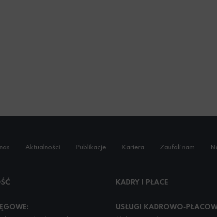
nas
Aktualności
Publikacje
Kariera
Zaufali nam
Na
ŚĆ
KADRY I PŁACE
IĘGOWE:
USŁUGI KADROWO-PŁACOW