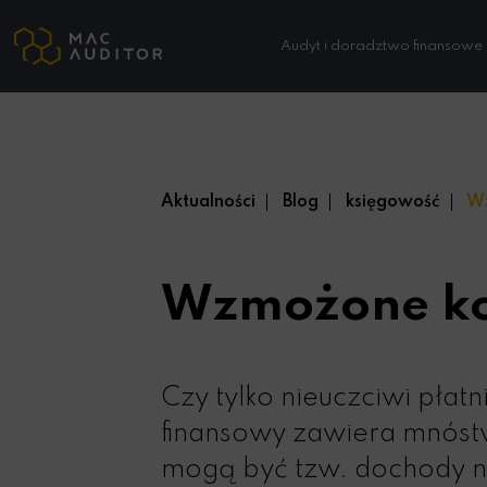
Audyt i doradztwo finansowe
Aktualności
Blog
księgowość
Wz
Wzmożone ko
Czy tylko nieuczciwi płat
finansowy zawiera mnóst
mogą być tzw. dochody ni