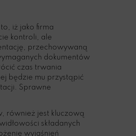
o, iż jako firma
e kontroli, ale
mentację, przechowywaną
 wymaganych dokumentów
ócić czas trwania
ej będzie mu przystąpić
tacji. Sprawne
w, również jest kluczową
awidłowości składanych
łożenie wyjaśnień