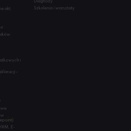
Diagnozy
Szkolenia i warsztaty
e akt
eń
ników
datkowych i
klaracji -
:
bowe
ów
epoint)
HRM, E-